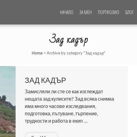
НАЧАЛО
ЗА МЕН
ПОРТФОЛИО
БЛОГ
CHOTOROV PHOTOGRAPHY
Зад кадър
Home
>
Archive by category "Зад кадър"
ЗАД КАДЪР
Замисляли ли сте се как изглеждат
нещата зад кулисите? Зад всяка снимка
има много часове изследвания,
подготовка, пътуване, търпение,
трудности и работа в екип …